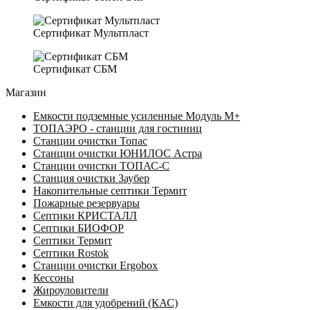
Сертификат Мультпласт
Сертификат СБМ
Магазин
Емкости подземные усиленные Модуль М+
ТОПАЭРО - станции для гостиниц
Станции очистки Топас
Станции очистки ЮНИЛОС Астра
Станции очистки ТОПАС-C
Станция очистки Заубер
Накопительные септики Термит
Пожарные резервуары
Септики КРИСТАЛЛ
Септики БИОФОР
Септики Термит
Септики Rostok
Станции очистки Ergobox
Кессоны
Жироуловители
Емкости для удобрений (КАС)