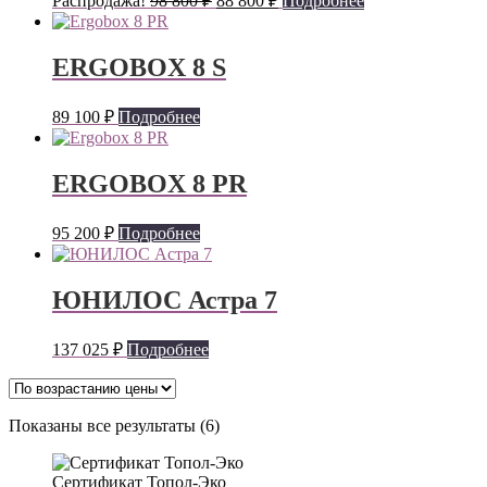
Распродажа!
98 800
₽
88 800
₽
Подробнее
цена
цена:
составляла
88
98
800 ₽.
ERGOBOX 8 S
800 ₽.
89 100
₽
Подробнее
ERGOBOX 8 PR
95 200
₽
Подробнее
ЮНИЛОС Астра 7
137 025
₽
Подробнее
Цены:
Показаны все результаты (6)
по
возрастанию
Сертификат Топол-Эко