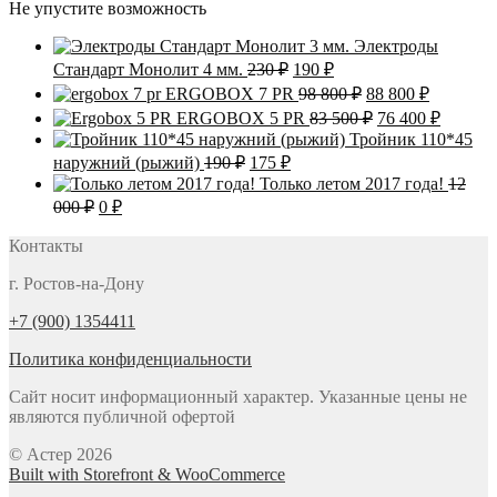
Не упустите возможность
Электроды
Первоначальная
Текущая
Стандарт Монолит 4 мм.
230
₽
190
₽
цена
цена:
Первоначальная
Текущая
ERGOBOX 7 PR
98 800
₽
88 800
₽
составляла
190 ₽.
цена
цена:
Первоначальна
Текуща
ERGOBOX 5 PR
83 500
₽
76 400
₽
230 ₽.
составляла
88
цена
цена:
Тройник 110*45
98
800 ₽.
составляла
76
Первоначальная
Текущая
наружний (рыжий)
190
₽
175
₽
800 ₽.
83
400 ₽.
цена
цена:
Только летом 2017 года!
12
500 ₽.
составляла
175 ₽.
Первоначальная
Текущая
000
₽
0
₽
190 ₽.
цена
цена:
составляла
Контакты
0 ₽.
12
г. Ростов-на-Дону
000 ₽.
+7 (900) 1354411
Политика конфиденциальности
Сайт носит информационный характер. Указанные цены не
являются публичной офертой
© Астер 2026
Built with Storefront & WooCommerce