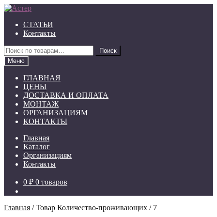
Перейти
Перейти
к
к
СТАТЬИ
навигации
содержимому
Контакты
Искать:
Поиск
Меню
ГЛАВНАЯ
ЦЕНЫ
ДОСТАВКА И ОПЛАТА
МОНТАЖ
ОРГАНИЗАЦИЯМ
КОНТАКТЫ
Главная
Каталог
Организациям
Контакты
0 ₽
0 товаров
Главная
/
Товар Количество-проживающих
/
7