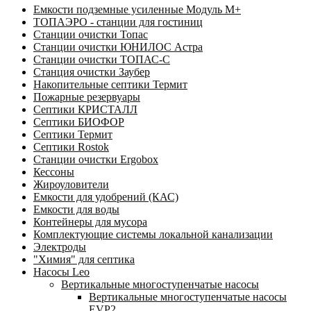
Емкости подземные усиленные Модуль М+
ТОПАЭРО - станции для гостиниц
Станции очистки Топас
Станции очистки ЮНИЛОС Астра
Станции очистки ТОПАС-C
Станция очистки Заубер
Накопительные септики Термит
Пожарные резервуары
Септики КРИСТАЛЛ
Септики БИОФОР
Септики Термит
Септики Rostok
Станции очистки Ergobox
Кессоны
Жироуловители
Емкости для удобрений (КАС)
Емкости для воды
Контейнеры для мусора
Комплектующие системы локальной канализации
Электроды
"Химия" для септика
Насосы Leo
Вертикальные многоступенчатые насосы
Вертикальные многоступенчатые насосы
EVP2