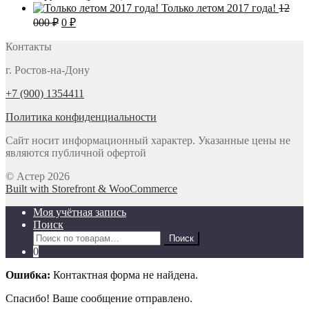
800 ₽.
83
400 ₽.
цена
цена:
Только летом 2017 года!
12
500 ₽.
составляла
175 ₽.
Первоначальная
Текущая
000
₽
0
₽
190 ₽.
цена
цена:
составляла
Контакты
0 ₽.
12
г. Ростов-на-Дону
000 ₽.
+7 (900) 1354411
Политика конфиденциальности
Сайт носит информационный характер. Указанные цены не
являются публичной офертой
© Астер 2026
Built with Storefront & WooCommerce
Моя учётная запись
Поиск
Искать:
Поиск
0
Ошибка:
Контактная форма не найдена.
Спасибо! Ваше сообщение отправлено.