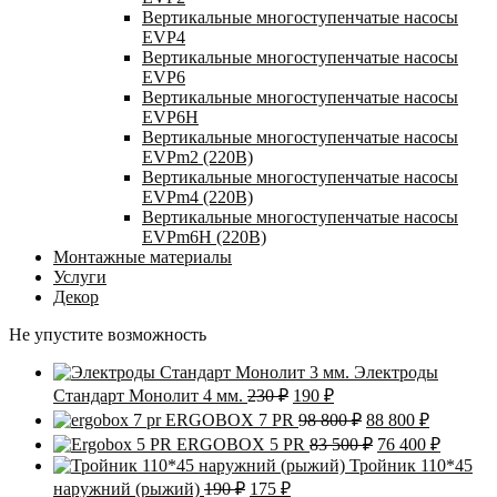
Вертикальные многоступенчатые насосы
EVP4
Вертикальные многоступенчатые насосы
EVP6
Вертикальные многоступенчатые насосы
EVP6Н
Вертикальные многоступенчатые насосы
EVPm2 (220В)
Вертикальные многоступенчатые насосы
EVPm4 (220В)
Вертикальные многоступенчатые насосы
EVPm6Н (220В)
Монтажные материалы
Услуги
Декор
Не упустите возможность
Электроды
Первоначальная
Текущая
Стандарт Монолит 4 мм.
230
₽
190
₽
цена
цена:
Первоначальная
Текущая
ERGOBOX 7 PR
98 800
₽
88 800
₽
составляла
190 ₽.
цена
цена:
Первоначальна
Текуща
ERGOBOX 5 PR
83 500
₽
76 400
₽
230 ₽.
составляла
88
цена
цена:
Тройник 110*45
98
800 ₽.
составляла
76
Первоначальная
Текущая
наружний (рыжий)
190
₽
175
₽