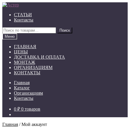
Перейти
Перейти
к
к
СТАТЬИ
навигации
содержимому
Контакты
Искать:
Поиск
Меню
ГЛАВНАЯ
ЦЕНЫ
ДОСТАВКА И ОПЛАТА
МОНТАЖ
ОРГАНИЗАЦИЯМ
КОНТАКТЫ
Главная
Каталог
Организациям
Контакты
0 ₽
0 товаров
Главная
/
Мой аккаунт