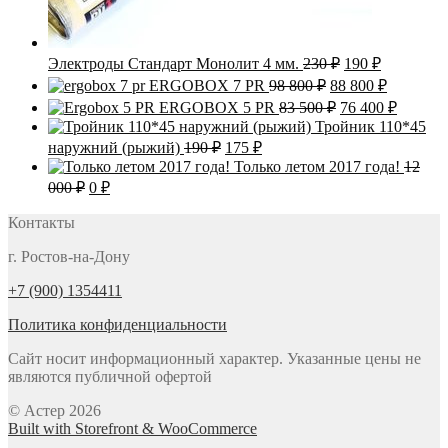
Первоначальна
Текущая
Электроды Стандарт Монолит 4 мм.
230
₽
190
₽
цена
цена:
Первоначальная
Текущая
ERGOBOX 7 PR
98 800
₽
88 800
₽
составляла
190 ₽.
цена
цена:
Первоначальна
Текуща
ERGOBOX 5 PR
83 500
₽
76 400
₽
230 ₽.
составляла
88
цена
цена:
Тройник 110*45
98
800 ₽.
составляла
76
Первоначальная
Текущая
наружний (рыжий)
190
₽
175
₽
800 ₽.
83
400 ₽.
цена
цена:
Только летом 2017 года!
12
500 ₽.
составляла
175 ₽.
Первоначальная
Текущая
000
₽
0
₽
190 ₽.
цена
цена:
составляла
Контакты
0 ₽.
12
г. Ростов-на-Дону
000 ₽.
+7 (900) 1354411
Политика конфиденциальности
Сайт носит информационный характер. Указанные цены не
являются публичной офертой
© Астер 2026
Built with Storefront & WooCommerce