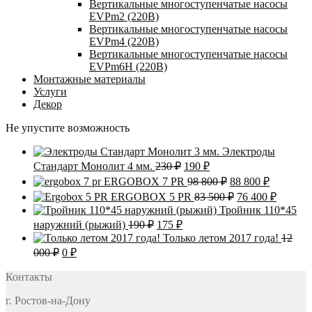
Вертикальные многоступенчатые насосы
EVPm2 (220В)
Вертикальные многоступенчатые насосы
EVPm4 (220В)
Вертикальные многоступенчатые насосы
EVPm6Н (220В)
Монтажные материалы
Услуги
Декор
Не упустите возможность
Электроды
Первоначальная
Текущая
Стандарт Монолит 4 мм.
230
₽
190
₽
цена
цена:
Первоначальная
Текущая
ERGOBOX 7 PR
98 800
₽
88 800
₽
составляла
190 ₽.
цена
цена:
Первоначальна
Текуща
ERGOBOX 5 PR
83 500
₽
76 400
₽
230 ₽.
составляла
88
цена
цена:
Тройник 110*45
98
800 ₽.
составляла
76
Первоначальная
Текущая
наружний (рыжий)
190
₽
175
₽
800 ₽.
83
400 ₽.
цена
цена:
Только летом 2017 года!
12
500 ₽.
составляла
175 ₽.
Первоначальная
Текущая
000
₽
0
₽
190 ₽.
цена
цена:
составляла
Контакты
0 ₽.
12
г. Ростов-на-Дону
000 ₽.