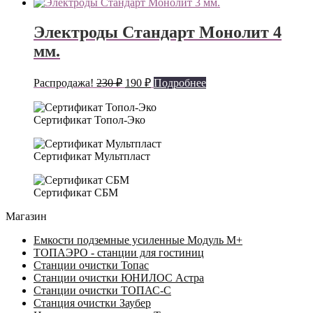
Электроды Стандарт Монолит 4
мм.
Первоначальная
Текущая
Распродажа!
230
₽
190
₽
Подробнее
цена
цена:
составляла
190 ₽.
Сертификат Топол-Эко
230 ₽.
Сертификат Мультпласт
Сертификат СБМ
Магазин
Емкости подземные усиленные Модуль М+
ТОПАЭРО - станции для гостиниц
Станции очистки Топас
Станции очистки ЮНИЛОС Астра
Станции очистки ТОПАС-C
Станция очистки Заубер