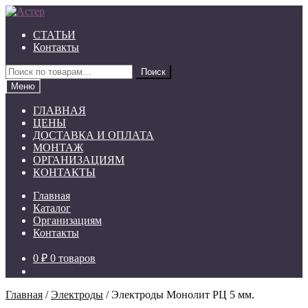
Перейти
Перейти
к
к
СТАТЬИ
навигации
содержимому
Контакты
Искать:
Поиск
Меню
ГЛАВНАЯ
ЦЕНЫ
ДОСТАВКА И ОПЛАТА
МОНТАЖ
ОРГАНИЗАЦИЯМ
КОНТАКТЫ
Главная
Каталог
Организациям
Контакты
0 ₽
0 товаров
Главная
/
Электроды
/
Электроды Монолит РЦ 5 мм.