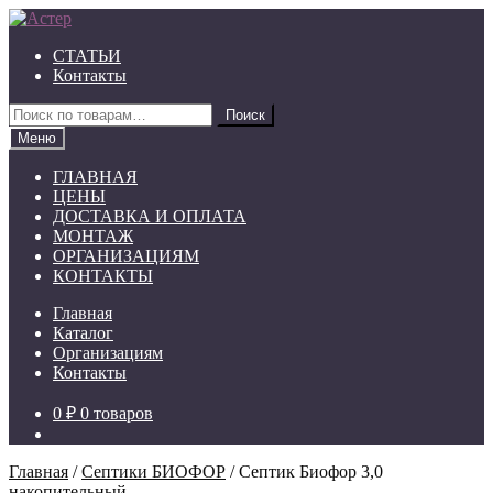
Перейти
Перейти
к
к
СТАТЬИ
навигации
содержимому
Контакты
Искать:
Поиск
Меню
ГЛАВНАЯ
ЦЕНЫ
ДОСТАВКА И ОПЛАТА
МОНТАЖ
ОРГАНИЗАЦИЯМ
КОНТАКТЫ
Главная
Каталог
Организациям
Контакты
0 ₽
0 товаров
Главная
/
Септики БИОФОР
/
Септик Биофор 3,0
накопительный