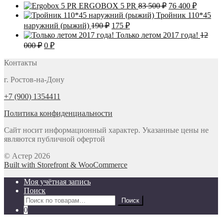
190 ₽.
цена
цена:
Первоначальна
Текуща
ERGOBOX 5 PR
83 500
₽
76 400
₽
230 ₽.
составляла
88
цена
цена:
Тройник 110*45
98
800 ₽.
составляла
76
Первоначальная
Текущая
наружний (рыжий)
190
₽
175
₽
800 ₽.
83
400 ₽.
цена
цена:
Только летом 2017 года!
12
500 ₽.
составляла
175 ₽.
Первоначальная
Текущая
000
₽
0
₽
190 ₽.
цена
цена:
составляла
Контакты
0 ₽.
12
г. Ростов-на-Дону
000 ₽.
+7 (900) 1354411
Политика конфиденциальности
Сайт носит информационный характер. Указанные цены не
являются публичной офертой
© Астер 2026
Built with Storefront & WooCommerce
Моя учётная запись
Поиск
Искать:
Поиск
0