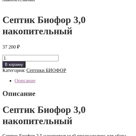
Септик Биофор 3,0
накопительный
37 200
₽
Количество
товара
В корзину
Септик
Категория:
Септики БИОФОР
Биофор
3,0
Описание
накопительный
Описание
Септик Биофор 3,0
накопительный
Септик Биофор 2,5 накопительный предназначен для сбора