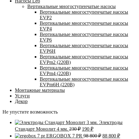
Насосы Leo
Вертикальные многоступенчатые насосы
Вертикальные многоступенчатые насосы
EVP2
Вертикальные многоступенчатые насосы
EVP4
Вертикальные многоступенчатые насосы
EVP6
Вертикальные многоступенчатые насосы
EVP6Н
Вертикальные многоступенчатые насосы
EVPm2 (220В)
Вертикальные многоступенчатые насосы
EVPm4 (220В)
Вертикальные многоступенчатые насосы
EVPm6Н (220В)
Монтажные материалы
Услуги
Декор
Не упустите возможность
Электроды
Первоначальная
Текущая
Стандарт Монолит 4 мм.
230
₽
190
₽
цена
цена:
Первоначальная
Текущая
ERGOBOX 7 PR
98 800
₽
88 800
₽
составляла