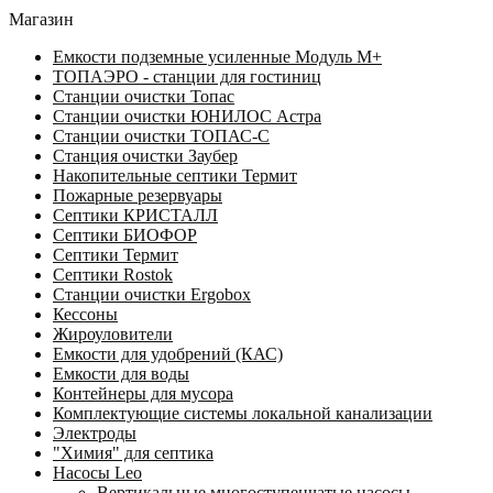
Магазин
Емкости подземные усиленные Модуль М+
ТОПАЭРО - станции для гостиниц
Станции очистки Топас
Станции очистки ЮНИЛОС Астра
Станции очистки ТОПАС-C
Станция очистки Заубер
Накопительные септики Термит
Пожарные резервуары
Септики КРИСТАЛЛ
Септики БИОФОР
Септики Термит
Септики Rostok
Станции очистки Ergobox
Кессоны
Жироуловители
Емкости для удобрений (КАС)
Емкости для воды
Контейнеры для мусора
Комплектующие системы локальной канализации
Электроды
"Химия" для септика
Насосы Leo
Вертикальные многоступенчатые насосы