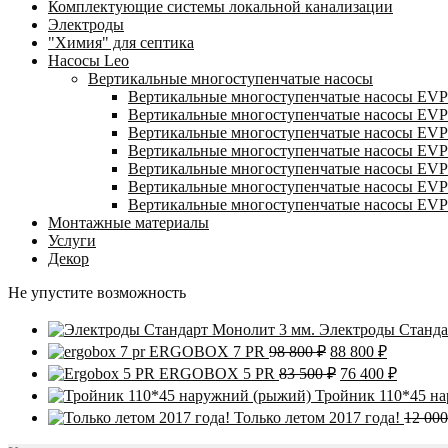
Комплектующие системы локальной канализации
Электроды
"Химия" для септика
Насосы Leo
Вертикальные многоступенчатые насосы
Вертикальные многоступенчатые насосы EVP
Вертикальные многоступенчатые насосы EVP
Вертикальные многоступенчатые насосы EVP
Вертикальные многоступенчатые насосы EV
Вертикальные многоступенчатые насосы EVP
Вертикальные многоступенчатые насосы EVP
Вертикальные многоступенчатые насосы EV
Монтажные материалы
Услуги
Декор
Не упустите возможность
Электроды Станда
Первоначальная
Текущая
ERGOBOX 7 PR
98 800
₽
88 800
₽
цена
цена:
Первоначальна
Текуща
ERGOBOX 5 PR
83 500
₽
76 400
₽
составляла
88
цена
цена:
Тройник 110*45 н
98
800 ₽.
составляла
76
Только летом 2017 года!
12 00
800 ₽.
83
400 ₽.
500 ₽.