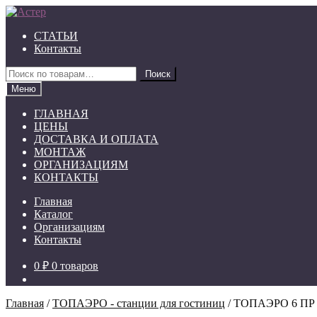
Перейти
Перейти
к
к
СТАТЬИ
навигации
содержимому
Контакты
Искать:
Поиск
Меню
ГЛАВНАЯ
ЦЕНЫ
ДОСТАВКА И ОПЛАТА
МОНТАЖ
ОРГАНИЗАЦИЯМ
КОНТАКТЫ
Главная
Каталог
Организациям
Контакты
0 ₽
0 товаров
Главная
/
ТОПАЭРО - станции для гостиниц
/
ТОПАЭРО 6 ПР