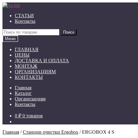
Перейти
Перейти
к
к
СТАТЬИ
навигации
содержимому
Контакты
Искать:
Поиск
Меню
ГЛАВНАЯ
ЦЕНЫ
ДОСТАВКА И ОПЛАТА
МОНТАЖ
ОРГАНИЗАЦИЯМ
КОНТАКТЫ
Главная
Каталог
Организациям
Контакты
0 ₽
0 товаров
Главная
/
Станции очистки Ergobox
/
ERGOBOX 4 S