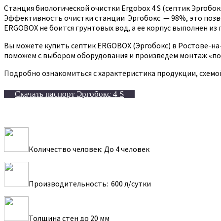
Станция биологической очистки Ergobox 4 S (септик Эргобо
Эффективность очистки станции Эргобокс — 98%, это позво
ERGOBOX не боится грунтовых вод, а ее корпус выполнен из 
Вы можете купить септик ERGOBOX (Эргобокс) в Ростове-на-
поможем с выбором оборудования и произведем монтаж «под
Подробно ознакомиться с характеристика продукции, схемо
Скачать паспорт Эргобокс 4 S
Количество человек: До 4 человек
Производительность: 600 л/сутки
Толщина стен до 20 мм