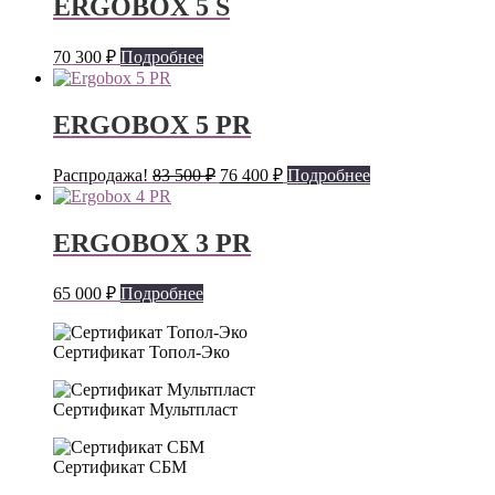
ERGOBOX 5 S
70 300
₽
Подробнее
ERGOBOX 5 PR
Первоначальная
Текущая
Распродажа!
83 500
₽
76 400
₽
Подробнее
цена
цена:
составляла
76
83
400 ₽.
ERGOBOX 3 PR
500 ₽.
65 000
₽
Подробнее
Сертификат Топол-Эко
Сертификат Мультпласт
Сертификат СБМ