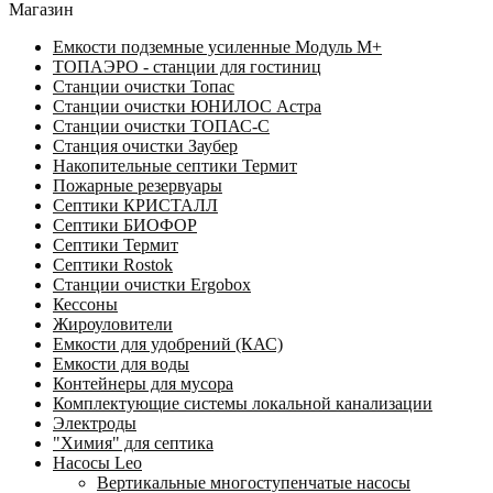
Магазин
Емкости подземные усиленные Модуль М+
ТОПАЭРО - станции для гостиниц
Станции очистки Топас
Станции очистки ЮНИЛОС Астра
Станции очистки ТОПАС-C
Станция очистки Заубер
Накопительные септики Термит
Пожарные резервуары
Септики КРИСТАЛЛ
Септики БИОФОР
Септики Термит
Септики Rostok
Станции очистки Ergobox
Кессоны
Жироуловители
Емкости для удобрений (КАС)
Емкости для воды
Контейнеры для мусора
Комплектующие системы локальной канализации
Электроды
"Химия" для септика
Насосы Leo
Вертикальные многоступенчатые насосы