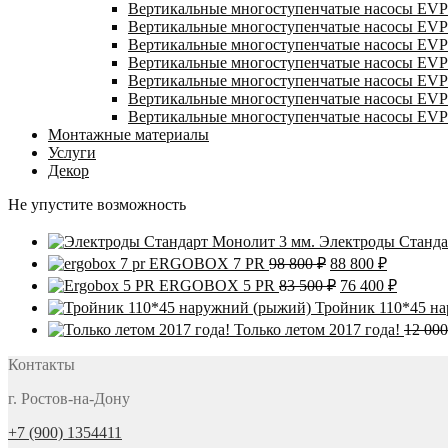
Вертикальные многоступенчатые насосы EVP
Вертикальные многоступенчатые насосы EVP
Вертикальные многоступенчатые насосы EVP
Вертикальные многоступенчатые насосы EV
Вертикальные многоступенчатые насосы EVP
Вертикальные многоступенчатые насосы EVP
Вертикальные многоступенчатые насосы EV
Монтажные материалы
Услуги
Декор
Не упустите возможность
Электроды Станда
Первоначальная
Текущая
ERGOBOX 7 PR
98 800
₽
88 800
₽
цена
цена:
Первоначальна
Текуща
ERGOBOX 5 PR
83 500
₽
76 400
₽
составляла
88
цена
цена:
Тройник 110*45 н
98
800 ₽.
составляла
76
Только летом 2017 года!
12 00
800 ₽.
83
400 ₽.
500 ₽.
Контакты
г. Ростов-на-Дону
+7 (900) 1354411