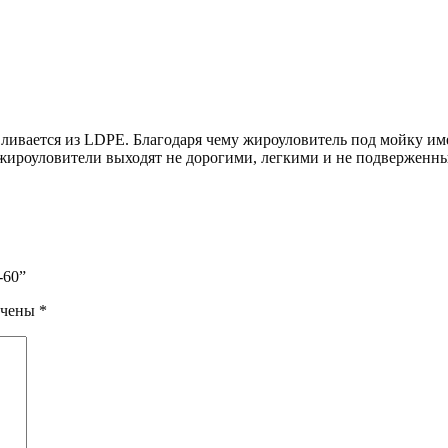
авливается из LDPE. Благодаря чему жироуловитель под мойку име
жироуловители выходят не дорогими, легкими и не подверженны
-60”
ечены
*