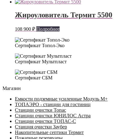
Жироуловитель Термит 5500
108 900
₽
Подробнее
Сертификат Топол-Эко
Сертификат Мультпласт
Сертификат СБМ
Магазин
Емкости подземные усиленные Модуль М+
ТОПАЭРО - станции для гостиниц
Станции очистки Топас
Станции очистки ЮНИЛОС Астра
Станции очистки ТОПАС-C
Станция очистки Заубер
Накопительные септики Термит
Пожарные резервуары