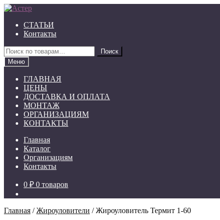
Перейти
Перейти
к
к
СТАТЬИ
навигации
содержимому
Контакты
Искать:
Поиск
Меню
ГЛАВНАЯ
ЦЕНЫ
ДОСТАВКА И ОПЛАТА
МОНТАЖ
ОРГАНИЗАЦИЯМ
КОНТАКТЫ
Главная
Каталог
Организациям
Контакты
0 ₽
0 товаров
Главная
/
Жироуловители
/
Жироуловитель Термит 1-60