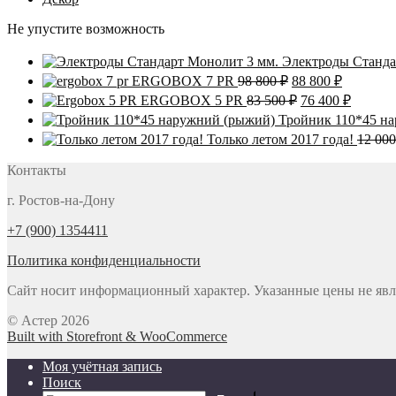
Не упустите возможность
Электроды Станда
Первоначальная
Текущая
ERGOBOX 7 PR
98 800
₽
88 800
₽
цена
цена:
Первоначальна
Текуща
ERGOBOX 5 PR
83 500
₽
76 400
₽
составляла
88
цена
цена:
Тройник 110*45 н
98
800 ₽.
составляла
76
Только летом 2017 года!
12 00
800 ₽.
83
400 ₽.
500 ₽.
Контакты
г. Ростов-на-Дону
+7 (900) 1354411
Политика конфиденциальности
Сайт носит информационный характер. Указанные цены не яв
© Астер 2026
Built with Storefront & WooCommerce
Моя учётная запись
Поиск