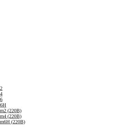
2
4
6
P6Н
m2 (220В)
m4 (220В)
Pm6Н (220В)