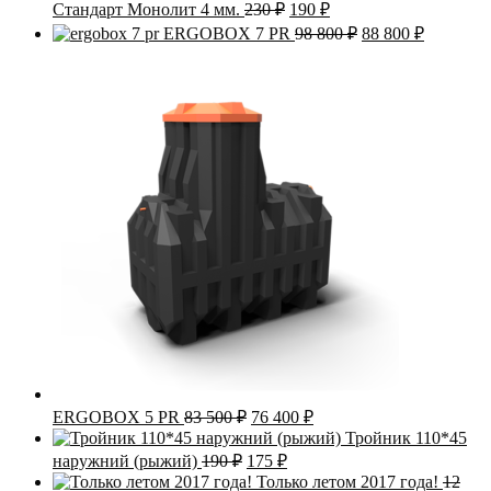
Первоначальная
Текущая
Стандарт Монолит 4 мм.
230
₽
190
₽
цена
цена:
Первоначальная
Текущая
ERGOBOX 7 PR
98 800
₽
88 800
₽
составляла
190 ₽.
цена
цена:
230 ₽.
составляла
88
98
800 ₽.
800 ₽.
Первоначальная
Текущая
ERGOBOX 5 PR
83 500
₽
76 400
₽
цена
цена:
Тройник 110*45
составляла
76
Первоначальная
Текущая
наружний (рыжий)
190
₽
175
₽
83
400 ₽.
цена
цена:
Только летом 2017 года!
12