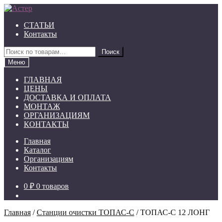
Перейти
Перейти
к
к
СТАТЬИ
навигации
содержимому
Контакты
Искать:
Поиск
Меню
ГЛАВНАЯ
ЦЕНЫ
ДОСТАВКА И ОПЛАТА
МОНТАЖ
ОРГАНИЗАЦИЯМ
КОНТАКТЫ
Главная
Каталог
Организациям
Контакты
0 ₽
0 товаров
Главная
/
Станции очистки ТОПАС-C
/
ТОПАС-С 12 ЛОНГ