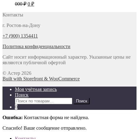
500 ₽.
составляла
175 ₽.
Первоначальная
Текущая
000
₽
0
₽
190 ₽.
цена
цена:
составляла
Контакты
0 ₽.
12
г. Ростов-на-Дону
000 ₽.
+7 (900) 1354411
Политика конфиденциальности
Сайт носит информационный характер. Указанные цены не
являются публичной офертой
© Астер 2026
Built with Storefront & WooCommerce
Моя учётная запись
Поиск
Искать:
Поиск
0
Ошибка:
Контактная форма не найдена.
Спасибо! Ваше сообщение отправлено.
Контакты