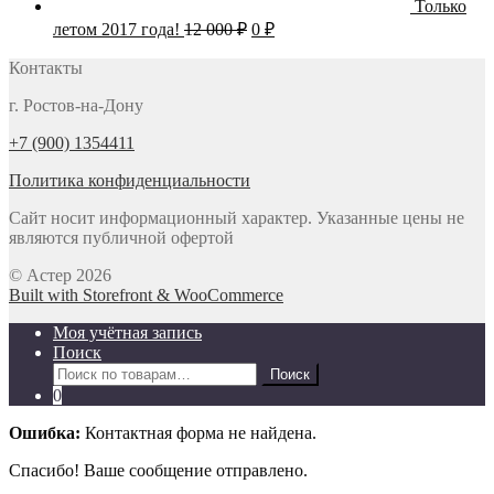
Только
Первоначальная
Текущая
летом 2017 года!
12 000
₽
0
₽
цена
цена:
составляла
Контакты
0 ₽.
12
г. Ростов-на-Дону
000 ₽.
+7 (900) 1354411
Политика конфиденциальности
Сайт носит информационный характер. Указанные цены не
являются публичной офертой
© Астер 2026
Built with Storefront & WooCommerce
Моя учётная запись
Поиск
Искать:
Поиск
0
Ошибка:
Контактная форма не найдена.
Спасибо! Ваше сообщение отправлено.