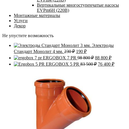
Вертикальные многоступенчатые насосы
EVPm6Н (220В)
Монтажные материалы
Услуги
Декор
Не упустите возможность
Электроды
Первоначальная
Текущая
Стандарт Монолит 4 мм.
230
₽
190
₽
цена
цена:
Первоначальная
Текущая
ERGOBOX 7 PR
98 800
₽
88 800
₽
составляла
190 ₽.
цена
цена:
Первоначальна
Текуща
ERGOBOX 5 PR
83 500
₽
76 400
₽
230 ₽.
составляла
88
цена
цена:
98
800 ₽.
составляла
76
800 ₽.
83
400 ₽.
500 ₽.