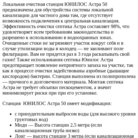
Локальная очистная станция ЮНИЛОС Астра 50
предназначена для обустройства системы локальной
канализации для частного дома там, где отсутствует
возможность подключения к центральная канализация.
Эффективность очистки септика Астра составляет 98%, что
удовлетворяет всем требованиям законодательства и
разрешено к использованию в водоохранных зонах.
Очищенные стоки не загрязняют участок вокруг себя и в
случае утилизации воды в колодец — не заиливают поле
фильтрации. Вам не придется раз в 3 года раскапывать свой
газон! Также использования септика Юнилос Астра
предотвращает появление неприятного запаха на участке, так
как в процессе очистки задействованы аэробные (дышащие
кислородом) бактерии. Станция выполнена из полипропилена
— прочного и долговечного материала. Монтаж септика
Астра не требует обсыпки пескоцементом, а значит
минимизирует риски при при его установке.
Станция
ЮНИЛОС Астра 50 имеет модификации:
с принудительным выбросом воды (для высокого уровня
грунтовых вод)
Миди — Высота станции 2,5 метра (если
канализационная труба низко)
Лонг — высота станции 3 метра (если канализационная