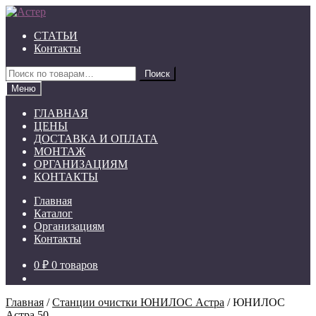
Перейти
Перейти
к
к
СТАТЬИ
навигации
содержимому
Контакты
Искать:
Поиск
Меню
ГЛАВНАЯ
ЦЕНЫ
ДОСТАВКА И ОПЛАТА
МОНТАЖ
ОРГАНИЗАЦИЯМ
КОНТАКТЫ
Главная
Каталог
Организациям
Контакты
0 ₽
0 товаров
Главная
/
Станции очистки ЮНИЛОС Астра
/
ЮНИЛОС
Астра 50